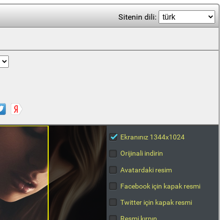
Sitenin dili:
Ekranınız 1344x1024
Orijinali indirin
Avatardaki resim
Facebook için kapak resmi
Twitter için kapak resmi
Resmi kırpın