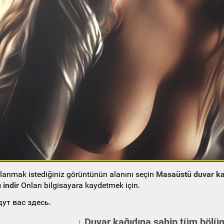
ullanmak istediğiniz görüntünün alanını seçin
Masaüstü duvar ka
 indir
Onları bilgisayara kaydetmek için.
ут вас здесь.
↓ Duvar kağıdına sahip tüm bölüm