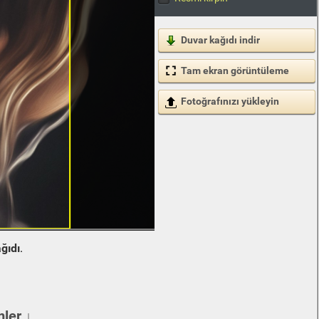
Duvar kağıdı indir
Tam ekran görüntüleme
Fotoğrafınızı yükleyin
ğıdı
.
ler ↓