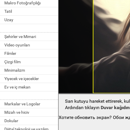
Makro Fotoğrafçılığı
Tatil
Uzay
Şehirler ve Mimari
Video oyunları
Filmler
Çizgi film
Minimalizm
Yiyecek ve içecekler
Ev ve iç mekan
Sarı kutuyu hareket ettirerek, k
Markalar ve Logolar
Ardından tıklayın
Duvar kağıdını
Mizah ve hiciv
Хотите обновить экран? Обои жд
Dokular
Dijital teknoloji ve yazılım