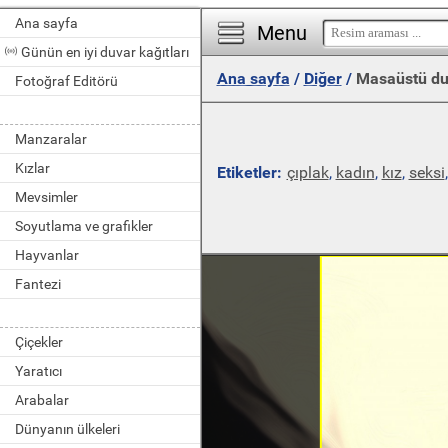
Ana sayfa
Menu
Günün en iyi duvar kağıtları
Ana sayfa
/
Diğer
/
Masaüstü du
Fotoğraf Editörü
Manzaralar
Kızlar
Etiketler:
çıplak
,
kadın
,
kız
,
seksi
Mevsimler
Soyutlama ve grafikler
Hayvanlar
Fantezi
Çiçekler
Yaratıcı
Arabalar
Dünyanın ülkeleri