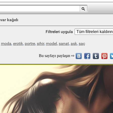
var kağıdı
Filtreleri uygula
,
moda
,
erotik
,
portre
,
sihir
,
model
,
sanat
,
aşk
,
saç