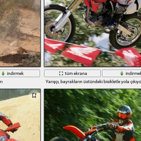
indirmek
tüm ekrana
indirme
rı
Yarışçı, bayrakların üstündeki bisikletle yola çıkıyo