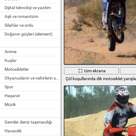
Dijital teknoloji ve yazılım
Aşk ve romantizm
Silahlar ve ordu
Doğanın güçleri (element)
Anime
Kuşlar
Motosikletler
tüm ekrana
Okyanusların ve nehirlerin sakinleri
Çöl koşullarında dik motosiklet yarışla
Spor
Haşarat
Müzik
Gemiler deniz taşımacılığı
Havacılık