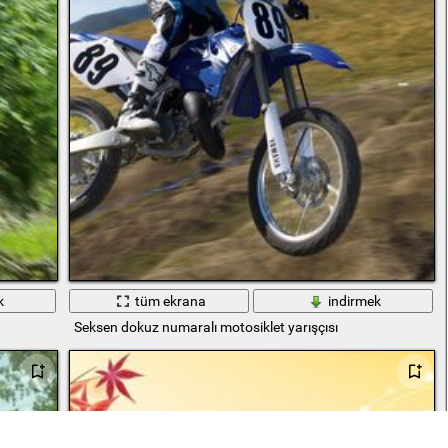
k
tüm ekrana
indirmek
Seksen dokuz numaralı motosiklet yarışçısı