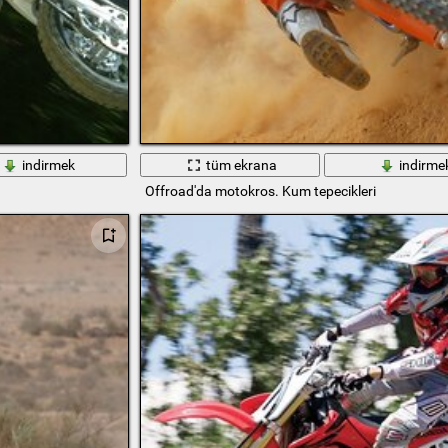
indirmek
tüm ekrana
indirme
Offroad'da motokros. Kum tepecikleri