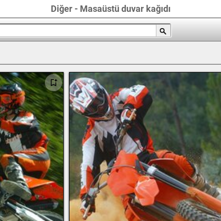
Diğer - Masaüstü duvar kağıdı