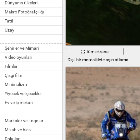
Dünyanın ülkeleri
Makro Fotoğrafçılığı
Tatil
Uzay
Şehirler ve Mimari
tüm ekrana
Video oyunları
Dişli bir motosiklete aşırı atlama
Filmler
Çizgi film
Minimalizm
Yiyecek ve içecekler
Ev ve iç mekan
Markalar ve Logolar
Mizah ve hiciv
Dokular