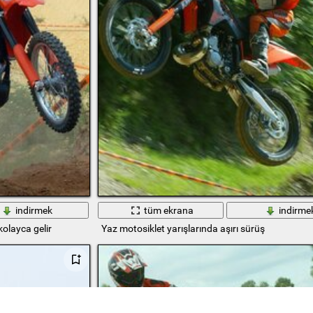
indirmek
tüm ekrana
indirme
kolayca gelir
Yaz motosiklet yarışlarında aşırı sürüş