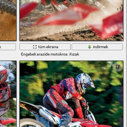
k
tüm ekrana
indirmek
Engebeli arazide motokros. Kızak