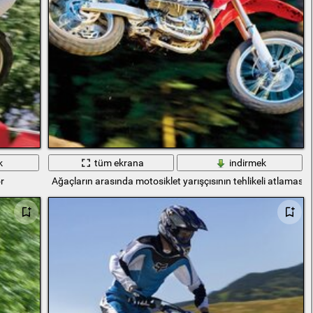
k
tüm ekrana
indirmek
r
Ağaçların arasında motosiklet yarışçısının tehlikeli atlaması