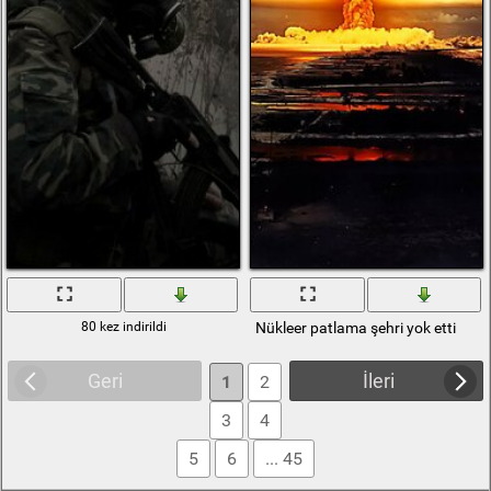
80 kez indirildi
Nükleer patlama şehri yok etti
Geri
İleri
1
2
3
4
5
6
... 45