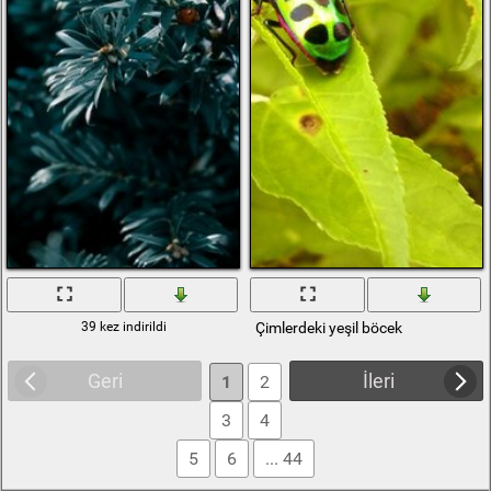
39 kez indirildi
Çimlerdeki yeşil böcek
Geri
İleri
1
2
3
4
5
6
... 44