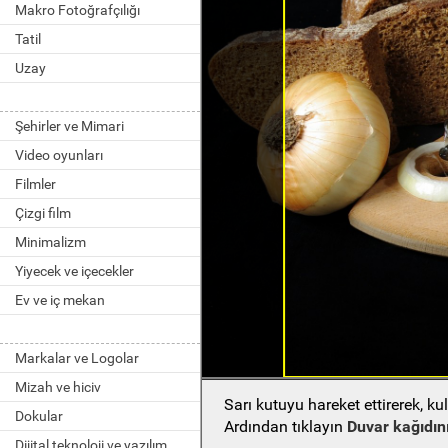
Makro Fotoğrafçılığı
Tatil
Uzay
Şehirler ve Mimari
Video oyunları
Filmler
Çizgi film
Minimalizm
Yiyecek ve içecekler
Ev ve iç mekan
Markalar ve Logolar
Mizah ve hiciv
Sarı kutuyu hareket ettirerek, k
Dokular
Ardından tıklayın
Duvar kağıdını
Dijital teknoloji ve yazılım