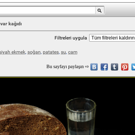
var kağıdı
Filtreleri uygula
siyah ekmek
,
soğan
,
patates
,
su
,
cam