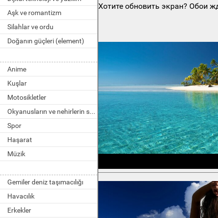
Хотите обновить экран? Обои жд
Aşk ve romantizm
Silahlar ve ordu
Doğanın güçleri (element)
Anime
Kuşlar
Motosikletler
Okyanusların ve nehirlerin sakinleri
Spor
Haşarat
Müzik
Gemiler deniz taşımacılığı
Havacılık
Erkekler