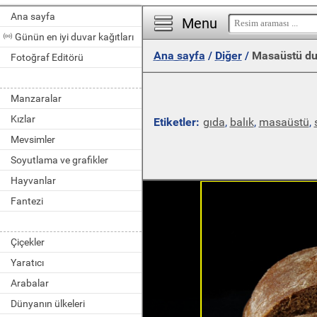
Ana sayfa
Menu
Günün en iyi duvar kağıtları
Ana sayfa
/
Diğer
/
Masaüstü du
Fotoğraf Editörü
Manzaralar
Kızlar
Etiketler:
gıda
,
balık
,
masaüstü
,
Mevsimler
Soyutlama ve grafikler
Hayvanlar
Fantezi
Çiçekler
Yaratıcı
Arabalar
Dünyanın ülkeleri