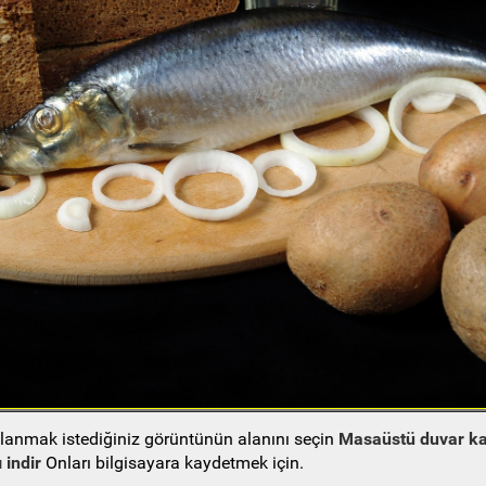
ullanmak istediğiniz görüntünün alanını seçin
Masaüstü duvar ka
 indir
Onları bilgisayara kaydetmek için.