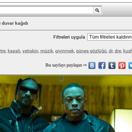
 duvar kağıdı
Filtreleri uygula
tre
,
kapalı
,
yetişkin
,
müzik
,
giyinmek
,
güneş gözlüğü
,
dr
,
dre
,
kus