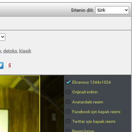
Sitenin dili:
h
,
detoks
,
klasik
Ekranınız 1344x1024
Orijinali indirin
Avatardaki resim
Facebook için kapak resmi
Twitter için kapak resmi
Resmi kırpın