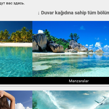
ут вас здесь.
↓ Duvar kağıdına sahip tüm bölüm
Manzaralar