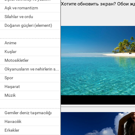
Хотите обновить экран? Обои жд
Aşk ve romantizm
Silahlar ve ordu
Doğanın güçleri (element)
Anime
Kuşlar
Motosikletler
Okyanusların ve nehirlerin sakinleri
Spor
Haşarat
Müzik
Gemiler deniz taşımacılığı
Havacılık
Erkekler