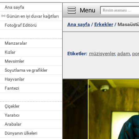
Ana sayfa
Menu
Günün en iyi duvar kağıtları
Ana sayfa
/
Erkekler
/
Masaüstü
Fotoğraf Editörü
Manzaralar
Kızlar
Etiketler:
müzisyenler
,
adam
,
por
Mevsimler
Soyutlama ve grafikler
Hayvanlar
Fantezi
Çiçekler
Yaratıcı
Arabalar
Dünyanın ülkeleri