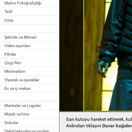
Makro Fotoğrafçılığı
Tatil
Uzay
Şehirler ve Mimari
Video oyunları
Filmler
Çizgi film
Minimalizm
Yiyecek ve içecekler
Ev ve iç mekan
Markalar ve Logolar
Mizah ve hiciv
Sarı kutuyu hareket ettirerek, k
Dokular
Ardından tıklayın
Duvar kağıdını
Dijital teknoloji ve yazılım