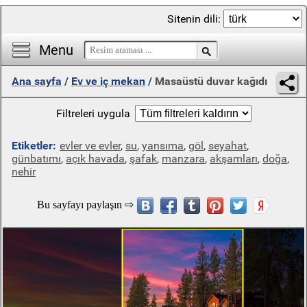
Sitenin dili:
Menu
Ana sayfa
/
Ev ve iç mekan
/
Masaüstü duvar kağıdı
Filtreleri uygula
Etiketler:
evler ve evler
,
su
,
yansıma
,
göl
,
seyahat
,
günbatımı
,
açık havada
,
şafak
,
manzara
,
akşamları
,
doğa
,
nehir