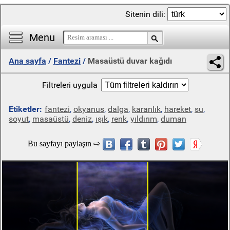
Sitenin dili:
Menu
Ana sayfa
/
Fantezi
/
Masaüstü duvar kağıdı
Filtreleri uygula
Etiketler:
fantezi
,
okyanus
,
dalga
,
karanlık
,
hareket
,
su
,
soyut
,
masaüstü
,
deniz
,
ışık
,
renk
,
yıldırım
,
duman