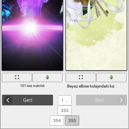
101 kez indirildi
Beyaz elbise kolajındaki kız
Geri
İleri
1 ...
353
354
355