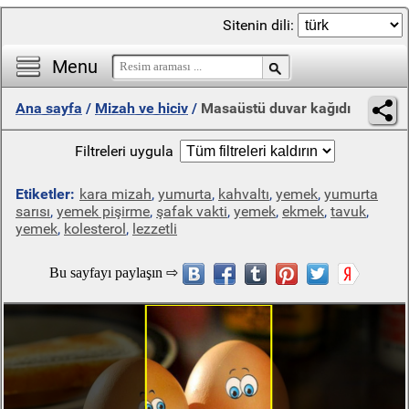
Sitenin dili:
Menu
Ana sayfa
/
Mizah ve hiciv
/
Masaüstü duvar kağıdı
Filtreleri uygula
Etiketler:
kara mizah
,
yumurta
,
kahvaltı
,
yemek
,
yumurta
sarısı
,
yemek pişirme
,
şafak vakti
,
yemek
,
ekmek
,
tavuk
,
yemek
,
kolesterol
,
lezzetli