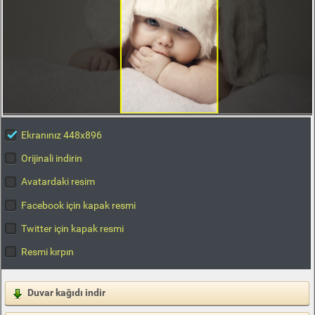
Ekranınız 448x896
Orijinali indirin
Avatardaki resim
Facebook için kapak resmi
Twitter için kapak resmi
Resmi kırpın
Duvar kağıdı indir