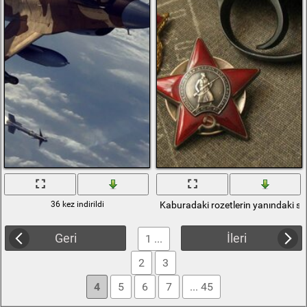
36 kez indirildi
Kaburadaki rozetlerin yanındaki si
Geri
İleri
1 ...
2
3
4
5
6
7
... 45