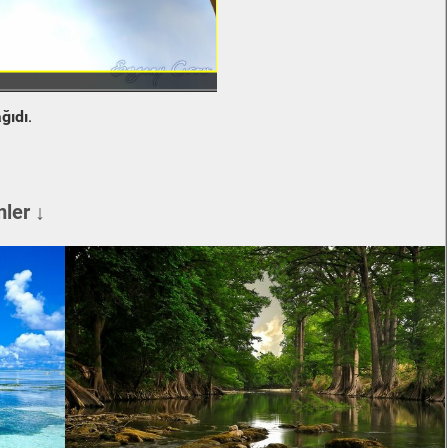
ğıdı
.
ler ↓