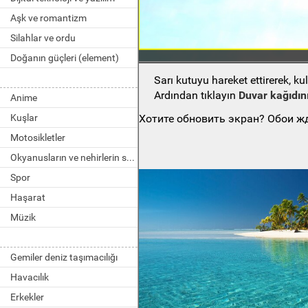
Aşk ve romantizm
Silahlar ve ordu
Doğanın güçleri (element)
Sarı kutuyu hareket ettirerek, k
Ardından tıklayın
Duvar kağıdını
Anime
Хотите обновить экран? Обои жд
Kuşlar
Motosikletler
Okyanusların ve nehirlerin sakinleri
Spor
Haşarat
Müzik
Gemiler deniz taşımacılığı
Havacılık
Erkekler