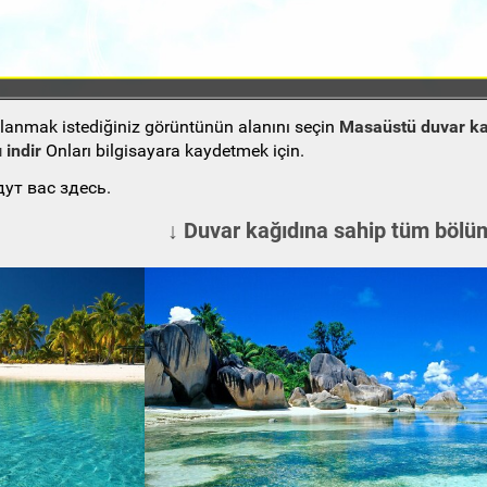
ullanmak istediğiniz görüntünün alanını seçin
Masaüstü duvar ka
 indir
Onları bilgisayara kaydetmek için.
ут вас здесь.
↓ Duvar kağıdına sahip tüm bölüm