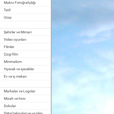
Makro Fotoğrafçılığı
Tatil
Uzay
Şehirler ve Mimari
Video oyunları
Filmler
Çizgi film
Minimalizm
Yiyecek ve içecekler
Ev ve iç mekan
Markalar ve Logolar
Mizah ve hiciv
Dokular
Dijital teknoloji ve yazılım