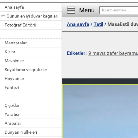
Ana sayfa
Menu
Günün en iyi duvar kağıtları
Ana sayfa
/
Tatil
/
Masaüstü duv
Fotoğraf Editörü
Manzaralar
Kızlar
Etiketler:
9 mayıs zafer bayramı
Mevsimler
Soyutlama ve grafikler
Hayvanlar
Fantezi
Çiçekler
Yaratıcı
Arabalar
Dünyanın ülkeleri