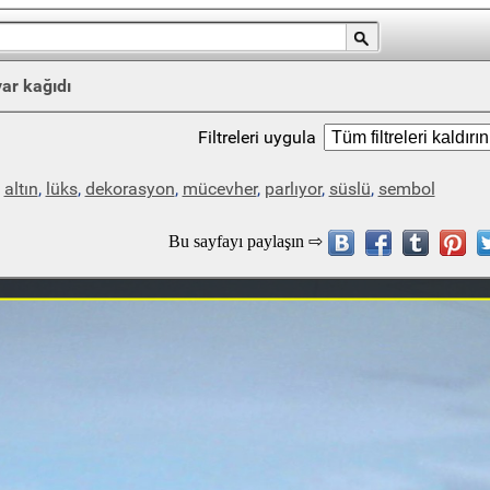
ar kağıdı
Filtreleri uygula
,
altın
,
lüks
,
dekorasyon
,
mücevher
,
parlıyor
,
süslü
,
sembol