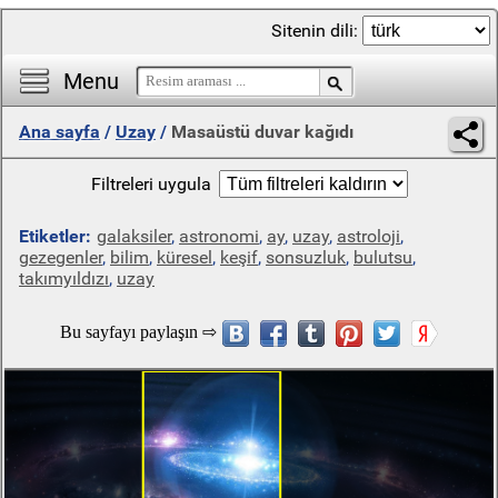
Sitenin dili:
Menu
Ana sayfa
/
Uzay
/
Masaüstü duvar kağıdı
Filtreleri uygula
Etiketler:
galaksiler
,
astronomi
,
ay
,
uzay
,
astroloji
,
gezegenler
,
bilim
,
küresel
,
keşif
,
sonsuzluk
,
bulutsu
,
takımyıldızı
,
uzay