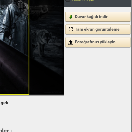
Duvar kağıdı indir
Tam ekran görüntüleme
Fotoğrafınızı yükleyin
ğıdı
.
ler ↓