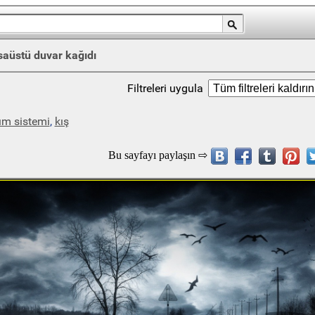
aüstü duvar kağıdı
Filtreleri uygula
ım sistemi
,
kış