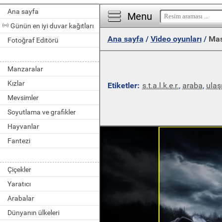
Ana sayfa
Menu
Günün en iyi duvar kağıtları
Ana sayfa
/
Video oyunları
/
Mas
Fotoğraf Editörü
Manzaralar
Kızlar
Etiketler:
s.t.a.l.k.e.r.
,
araba
,
ulaş
Mevsimler
Soyutlama ve grafikler
Hayvanlar
Fantezi
Çiçekler
Yaratıcı
Arabalar
Dünyanın ülkeleri