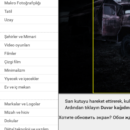
Makro Fotoğrafçılığı
Tatil
Uzay
Şehirler ve Mimari
Video oyunları
Filmler
Çizgi film
Minimalizm
Yiyecek ve içecekler
Ev ve iç mekan
Sarı kutuyu hareket ettirerek, k
Markalar ve Logolar
Ardından tıklayın
Duvar kağıdını
Mizah ve hiciv
Хотите обновить экран? Обои жд
Dokular
Dijital teknoloji ve yazılım