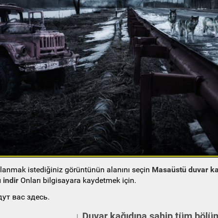
ullanmak istediğiniz görüntünün alanını seçin
Masaüstü duvar ka
 indir
Onları bilgisayara kaydetmek için.
ут вас здесь.
↓ Duvar kağıdına sahip tüm bölüm