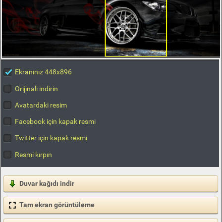
Ekranınız 448x896
Orijinali indirin
Avatardaki resim
Facebook için kapak resmi
Twitter için kapak resmi
Resmi kırpın
Duvar kağıdı indir
Tam ekran görüntüleme