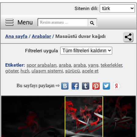
Sitenin dili:
Menu
Ana sayfa
/
Arabalar
/
Masaüstü duvar kağıdı
Filtreleri uygula
Etiketler:
spor arabaları
,
araba
,
araba
,
yarış
,
tekerlekler
,
göster
,
hızlı
,
ulaşım sistemi
,
sürücü
,
acele et