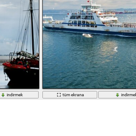
indirmek
tüm ekrana
indirme
a gezin
Avrupa denizleri deniz aracıyla seyahat ediyor