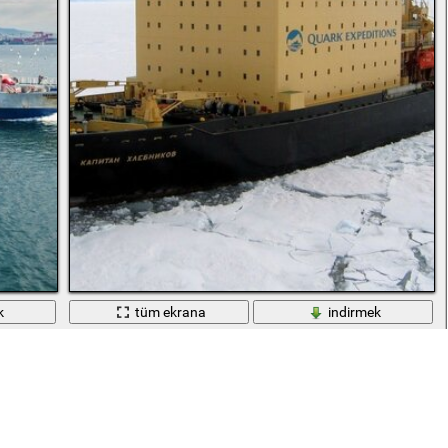
k
tüm ekrana
indirmek
Atlantik Okyanusu'nda bir buzkıran. Yüzme aracı