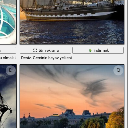
k
tüm ekrana
indirmek
u olmak isterdi
Deniz. Geminin beyaz yelkeni