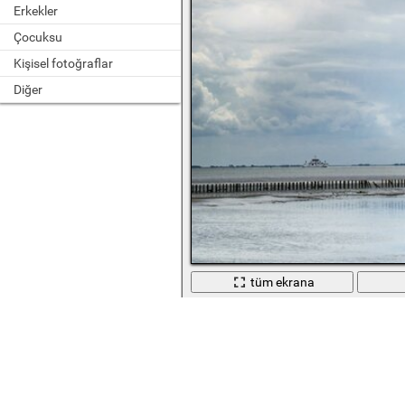
Erkekler
Çocuksu
Kişisel fotoğraflar
Diğer
tüm ekrana
Avrupa'yı arabayla veya deniz aracıyl