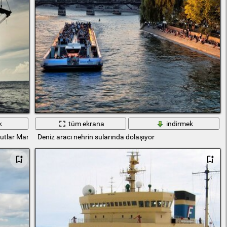
k
tüm ekrana
indirmek
lutlar Manzara
Deniz aracı nehrin sularında dolaşıyor