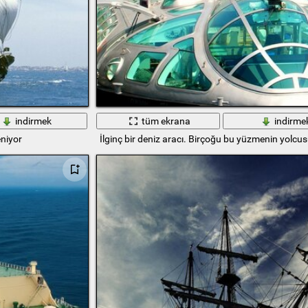
indirmek
tüm ekrana
indirme
niyor
İlginç bir deniz aracı. Birçoğu bu yüzmenin yolcus