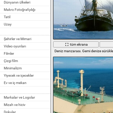
Dünyanın ülkeleri
Makro Fotoğrafçılığı
Tatil
Uzay
Şehirler ve Mimari
tüm ekrana
Video oyunları
Deniz manzarası. Gemi denize sürükle
Filmler
Çizgi film
Minimalizm
Yiyecek ve içecekler
Ev ve iç mekan
Markalar ve Logolar
Mizah ve hiciv
Dokular