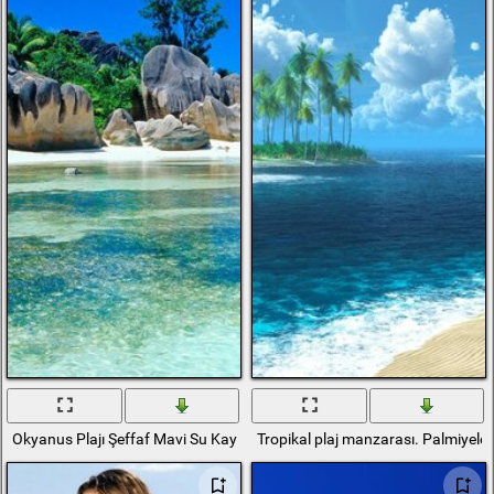
Okyanus Plajı Şeffaf Mavi Su Kayaları Doğa
Tropikal plaj manzarası. Palmiyeler