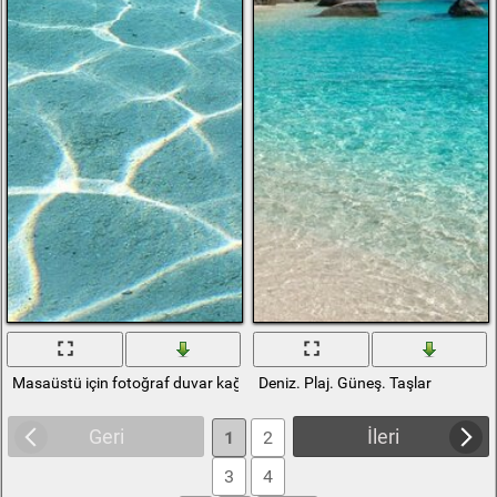
Masaüstü için fotoğraf duvar kağıtları. Plaj ve su
Deniz. Plaj. Güneş. Taşlar
Geri
İleri
1
2
3
4