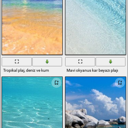
Tropikal plaj, deniz ve kum
Mavi okyanus kar beyazı plajı