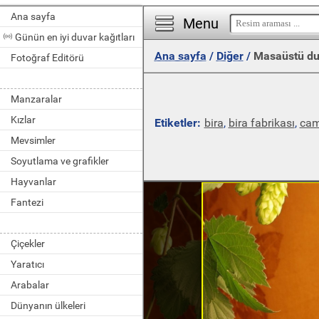
Ana sayfa
Menu
Günün en iyi duvar kağıtları
Ana sayfa
/
Diğer
/
Masaüstü du
Fotoğraf Editörü
Manzaralar
Kızlar
Etiketler:
bira
,
bira fabrikası
,
ca
Mevsimler
Soyutlama ve grafikler
Hayvanlar
Fantezi
Çiçekler
Yaratıcı
Arabalar
Dünyanın ülkeleri