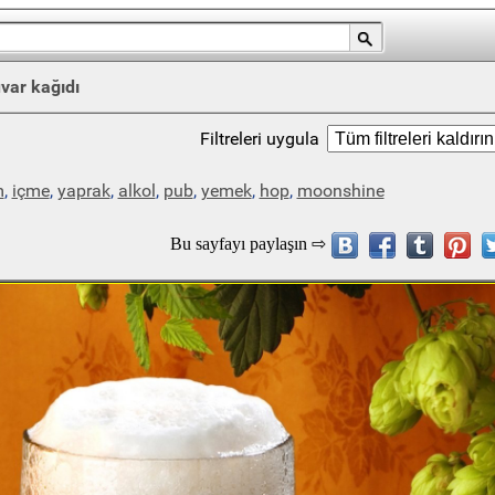
var kağıdı
Filtreleri uygula
m
,
içme
,
yaprak
,
alkol
,
pub
,
yemek
,
hop
,
moonshine