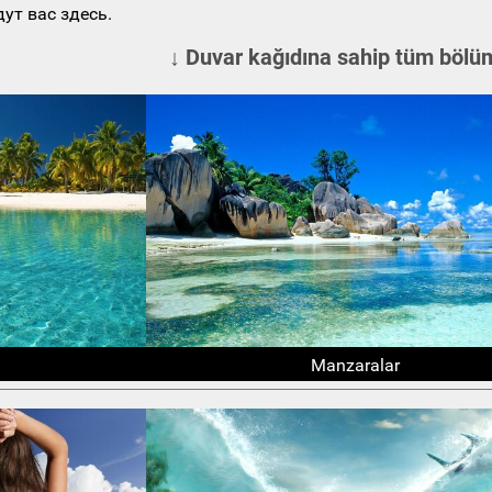
ут вас здесь.
↓ Duvar kağıdına sahip tüm bölüm
Manzaralar