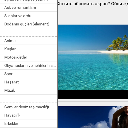
Хотите обновить экран? Обои жд
Aşk ve romantizm
Silahlar ve ordu
Doğanın güçleri (element)
Anime
Kuşlar
Motosikletler
Okyanusların ve nehirlerin sakinleri
Spor
Haşarat
Müzik
Gemiler deniz taşımacılığı
Havacılık
Erkekler