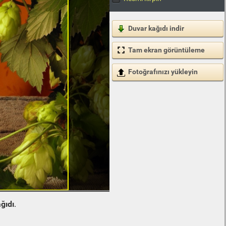
Duvar kağıdı indir
Tam ekran görüntüleme
Fotoğrafınızı yükleyin
ğıdı
.