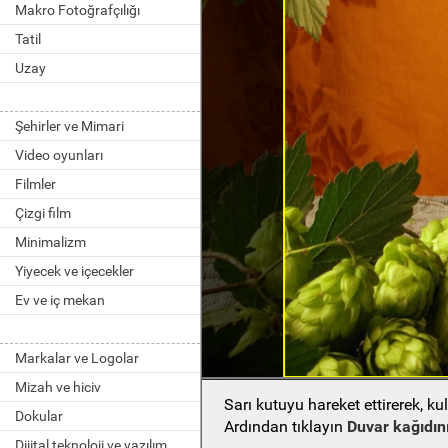
Makro Fotoğrafçılığı
Tatil
Uzay
Şehirler ve Mimari
Video oyunları
Filmler
Çizgi film
Minimalizm
Yiyecek ve içecekler
Ev ve iç mekan
Markalar ve Logolar
Mizah ve hiciv
Sarı kutuyu hareket ettirerek, k
Dokular
Ardından tıklayın
Duvar kağıdını
Dijital teknoloji ve yazılım