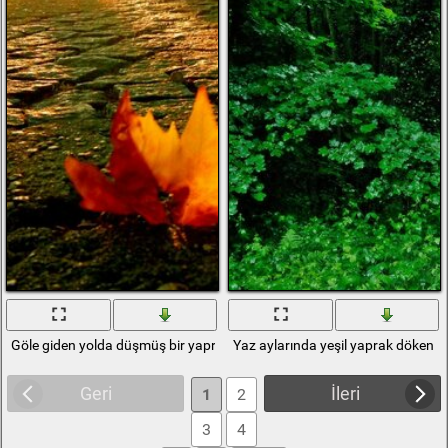
Göle giden yolda düşmüş bir yaprak
Yaz aylarında yeşil yaprak döken 
Geri
İleri
1
2
3
4