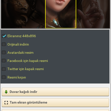
Ekranınız 448x896
Orijinali indirin
Avatardaki resim
Facebook için kapak resmi
Twitter için kapak resmi
Resmi kırpın
Duvar kağıdı indir
Tam ekran görüntüleme