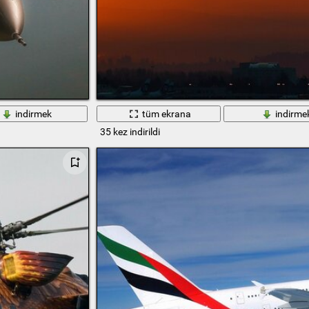
indirmek
tüm ekrana
indirme
35 kez indirildi