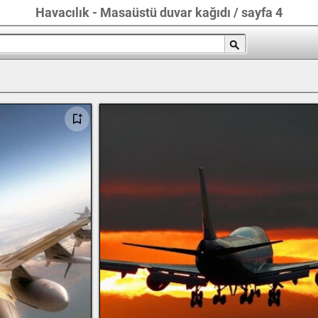
Havacılık - Masaüstü duvar kağıdı / sayfa 4