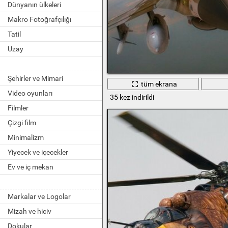
Dünyanın ülkeleri
Makro Fotoğrafçılığı
Tatil
Uzay
Şehirler ve Mimari
tüm ekrana
Video oyunları
35 kez indirildi
Filmler
Çizgi film
Minimalizm
Yiyecek ve içecekler
Ev ve iç mekan
Markalar ve Logolar
Mizah ve hiciv
Dokular