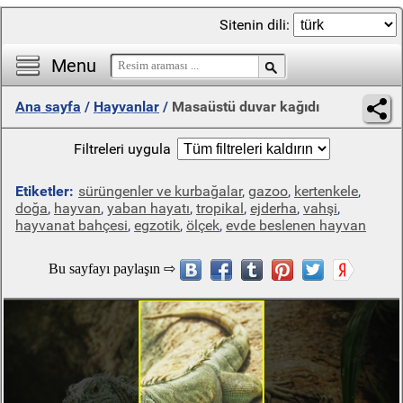
Sitenin dili:
Menu
Ana sayfa
/
Hayvanlar
/
Masaüstü duvar kağıdı
Filtreleri uygula
Etiketler:
sürüngenler ve kurbağalar
,
gazoo
,
kertenkele
,
doğa
,
hayvan
,
yaban hayatı
,
tropikal
,
ejderha
,
vahşi
,
hayvanat bahçesi
,
egzotik
,
ölçek
,
evde beslenen hayvan