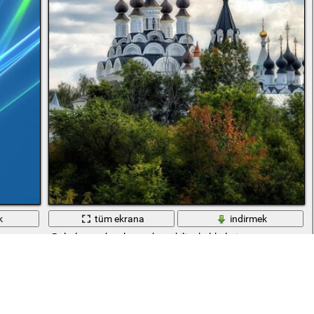
k
tüm ekrana
indirmek
Bulutların arka planına karşı kilise kubbeleri