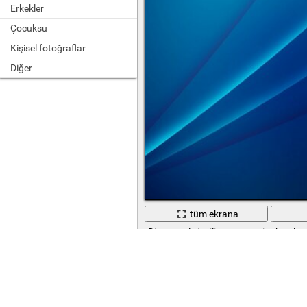
Erkekler
Çocuksu
Kişisel fotoğraflar
Diğer
tüm ekrana
Diyagonal çizgili soyut mavi arka plan