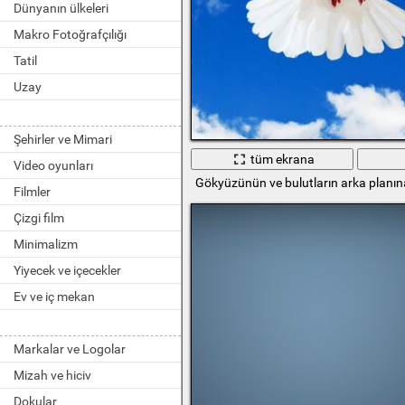
Dünyanın ülkeleri
Makro Fotoğrafçılığı
Tatil
Uzay
Şehirler ve Mimari
tüm ekrana
Video oyunları
Gökyüzünün ve bulutların arka planın
Filmler
Çizgi film
Minimalizm
Yiyecek ve içecekler
Ev ve iç mekan
Markalar ve Logolar
Mizah ve hiciv
Dokular