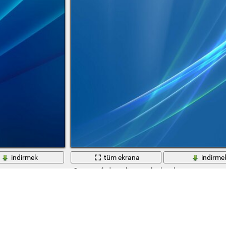
indirmek
tüm ekrana
indirme
Geometrik desenli normal arka plan