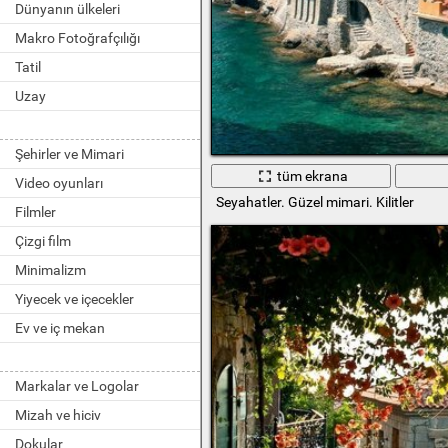
Dünyanın ülkeleri
Makro Fotoğrafçılığı
Tatil
Uzay
Şehirler ve Mimari
tüm ekrana
Video oyunları
Seyahatler. Güzel mimari. Kilitler
Filmler
Çizgi film
Minimalizm
Yiyecek ve içecekler
Ev ve iç mekan
Markalar ve Logolar
Mizah ve hiciv
Dokular