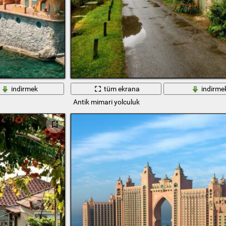
indirmek
tüm ekrana
indirme
Antik mimari yolculuk