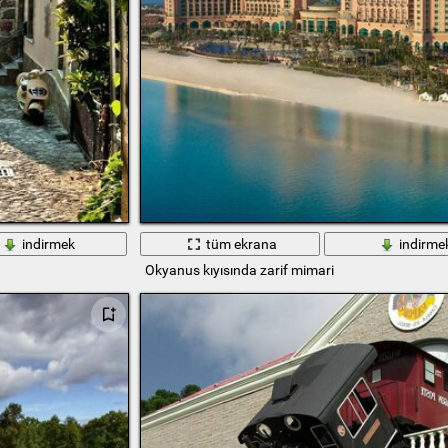
indirmek
tüm ekrana
indirme
Okyanus kıyısında zarif mimari