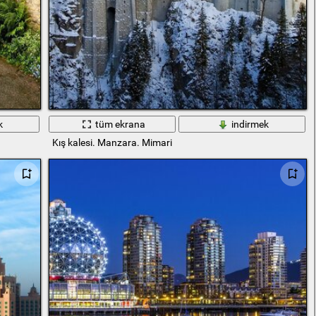
k
tüm ekrana
indirmek
Kış kalesi. Manzara. Mimari