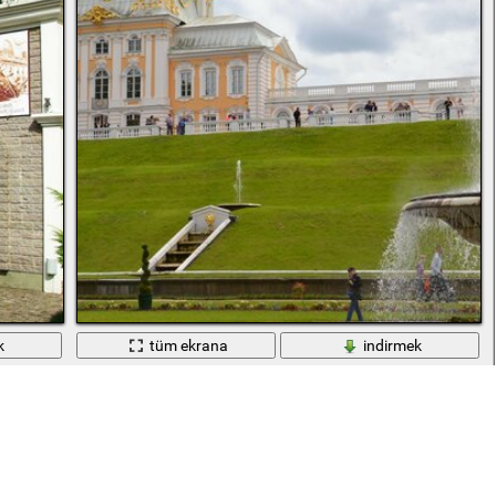
k
tüm ekrana
indirmek
Şehirler ve mimari ve açık hava