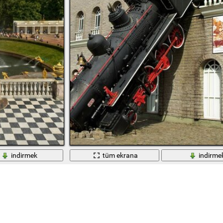
indirmek
tüm ekrana
indirme
ki çeşme. Altın heykeller. Manzara
Tuğla evindeki buharlı lokomotif. Mimari anıt