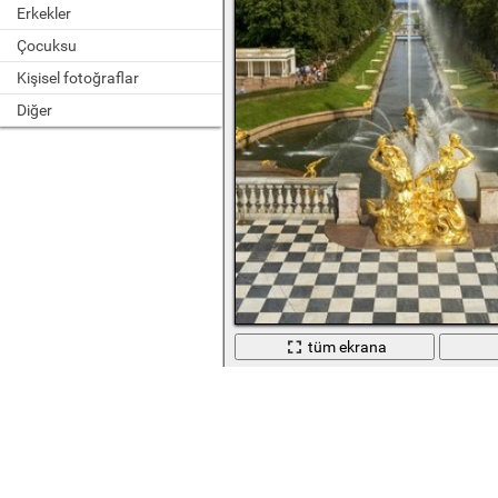
Erkekler
Çocuksu
Kişisel fotoğraflar
Diğer
tüm ekrana
Güzel mimari. Saray bahçesi. Bahçede