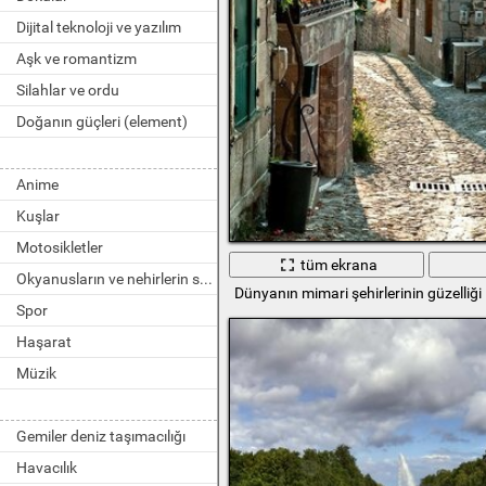
Dijital teknoloji ve yazılım
Aşk ve romantizm
Silahlar ve ordu
Doğanın güçleri (element)
Anime
Kuşlar
Motosikletler
tüm ekrana
Okyanusların ve nehirlerin sakinleri
Dünyanın mimari şehirlerinin güzelliği
Spor
Haşarat
Müzik
Gemiler deniz taşımacılığı
Havacılık