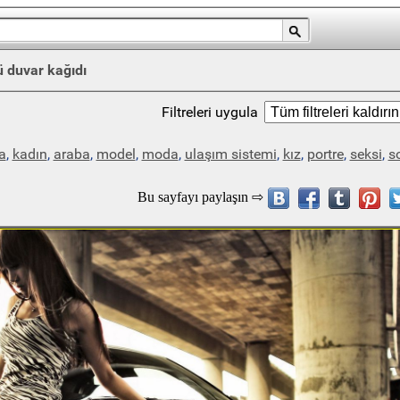
 duvar kağıdı
Filtreleri uygula
a
,
kadın
,
araba
,
model
,
moda
,
ulaşım sistemi
,
kız
,
portre
,
seksi
,
s