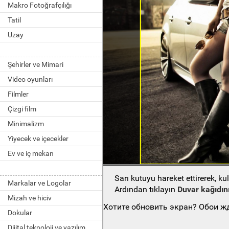
Makro Fotoğrafçılığı
Tatil
Uzay
Şehirler ve Mimari
Video oyunları
Filmler
Çizgi film
Minimalizm
Yiyecek ve içecekler
Ev ve iç mekan
Sarı kutuyu hareket ettirerek, k
Markalar ve Logolar
Ardından tıklayın
Duvar kağıdını
Mizah ve hiciv
Хотите обновить экран? Обои жд
Dokular
Dijital teknoloji ve yazılım