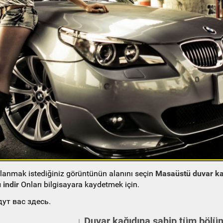
ullanmak istediğiniz görüntünün alanını seçin
Masaüstü duvar ka
 indir
Onları bilgisayara kaydetmek için.
ут вас здесь.
↓ Duvar kağıdına sahip tüm bölüm