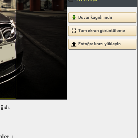
Duvar kağıdı indir
Tam ekran görüntüleme
Fotoğrafınızı yükleyin
ğıdı
.
ler ↓