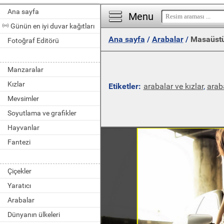
Ana sayfa
Menu
Günün en iyi duvar kağıtları
Ana sayfa
/
Arabalar
/
Masaüstü
Fotoğraf Editörü
Manzaralar
Kızlar
Etiketler:
arabalar ve kızlar
,
arab
Mevsimler
Soyutlama ve grafikler
Hayvanlar
Fantezi
Çiçekler
Yaratıcı
Arabalar
Dünyanın ülkeleri