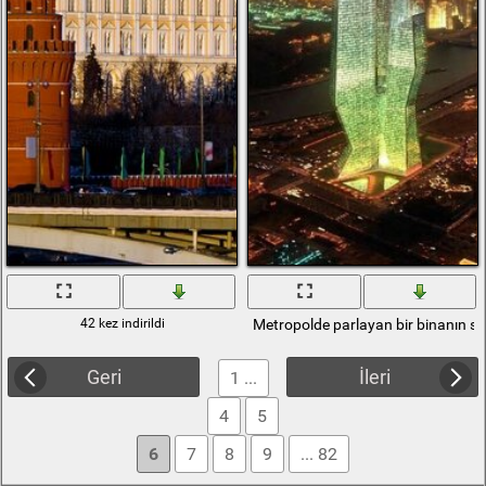
42 kez indirildi
Metropolde parlayan bir binanın s
Geri
İleri
1 ...
4
5
6
7
8
9
... 82