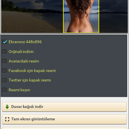
Ekranınız 448x896
Orijinali indirin
Avatardaki resim
Facebook için kapak resmi
Twitter için kapak resmi
Resmi kırpın
Duvar kağıdı indir
Tam ekran görüntüleme