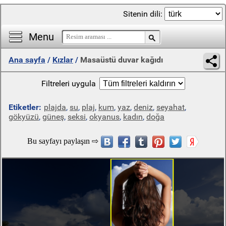
Sitenin dili:
Menu
Ana sayfa
/
Kızlar
/
Masaüstü duvar kağıdı
Filtreleri uygula
Etiketler:
plajda
,
su
,
plaj
,
kum
,
yaz
,
deniz
,
seyahat
,
gökyüzü
,
güneş
,
seksi
,
okyanus
,
kadın
,
doğa