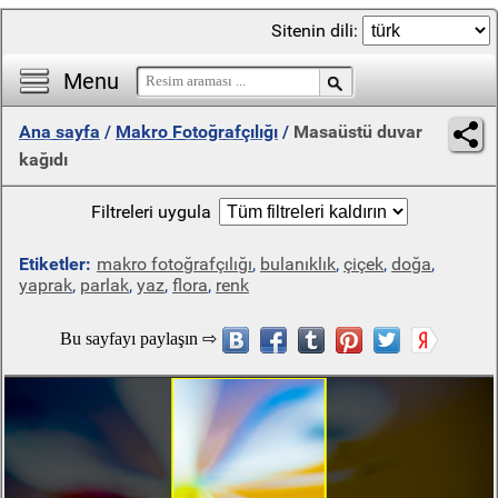
Sitenin dili:
Menu
Ana sayfa
/
Makro Fotoğrafçılığı
/
Masaüstü duvar
kağıdı
Filtreleri uygula
Etiketler:
makro fotoğrafçılığı
,
bulanıklık
,
çiçek
,
doğa
,
yaprak
,
parlak
,
yaz
,
flora
,
renk