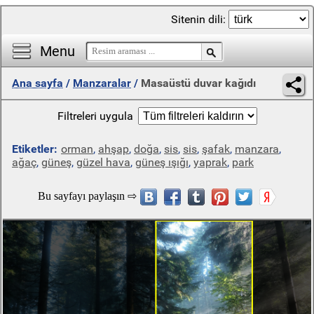
Sitenin dili:
Menu
Ana sayfa
/
Manzaralar
/
Masaüstü duvar kağıdı
Filtreleri uygula
Etiketler:
orman
,
ahşap
,
doğa
,
sis
,
sis
,
şafak
,
manzara
,
ağaç
,
güneş
,
güzel hava
,
güneş ışığı
,
yaprak
,
park