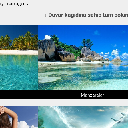
ут вас здесь.
↓ Duvar kağıdına sahip tüm bölüm
Manzaralar