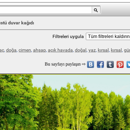
tü duvar kağıdı
Filtreleri uygula
aç
,
doğa
,
çimen
,
ahşap
,
açık havada
,
doğal
,
yaz
,
kırsal
,
kırsal
,
gün