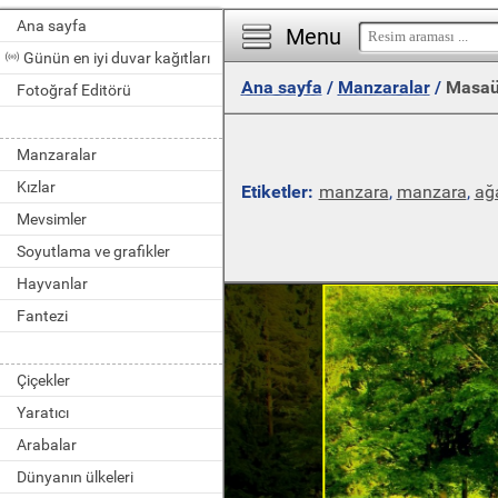
Ana sayfa
Menu
Günün en iyi duvar kağıtları
Ana sayfa
/
Manzaralar
/
Masaüs
Fotoğraf Editörü
Manzaralar
Kızlar
Etiketler:
manzara
,
manzara
,
ağ
Mevsimler
Soyutlama ve grafikler
Hayvanlar
Fantezi
Çiçekler
Yaratıcı
Arabalar
Dünyanın ülkeleri