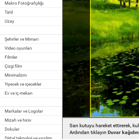
Makro Fotoğrafçılığı
Tatil
Uzay
Şehirler ve Mimari
Video oyunları
Filmler
Çizgi film
Minimalizm
Yiyecek ve içecekler
Ev ve iç mekan
Markalar ve Logolar
Mizah ve hiciv
Sarı kutuyu hareket ettirerek, k
Dokular
Ardından tıklayın
Duvar kağıdını
Dijital teknoloji ve yazılım