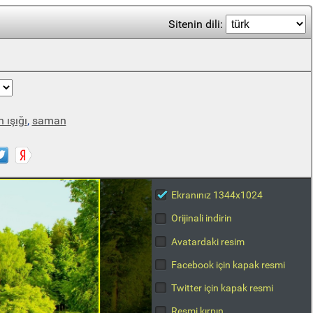
Sitenin dili:
 ışığı
,
saman
Ekranınız 1344x1024
Orijinali indirin
Avatardaki resim
Facebook için kapak resmi
Twitter için kapak resmi
Resmi kırpın