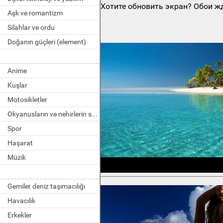
Хотите обновить экран? Обои жд
Aşk ve romantizm
Silahlar ve ordu
Doğanın güçleri (element)
Anime
Kuşlar
Motosikletler
Okyanusların ve nehirlerin sakinleri
Spor
Haşarat
Müzik
Gemiler deniz taşımacılığı
Havacılık
Erkekler