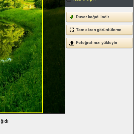
Duvar kağıdı indir
Tam ekran görüntüleme
Fotoğrafınızı yükleyin
ğıdı
.