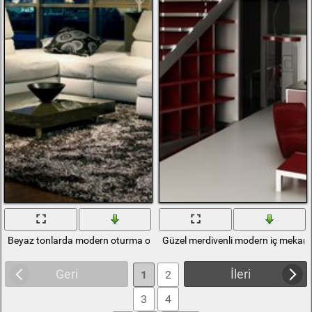
Beyaz tonlarda modern oturma odası iç mekanı
Güzel merdivenli modern iç mekan 
Geri
İleri
1
2
3
4