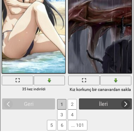
35 kez indirildi
Kız korkunç bir canavardan saklan
Geri
İleri
1
2
3
4
5
6
... 101