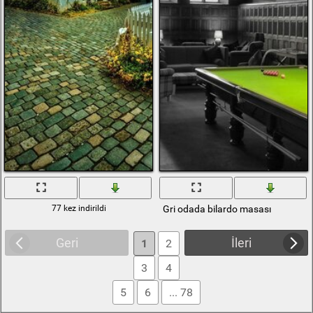
77 kez indirildi
Gri odada bilardo masası
Geri
İleri
1
2
3
4
5
6
... 78