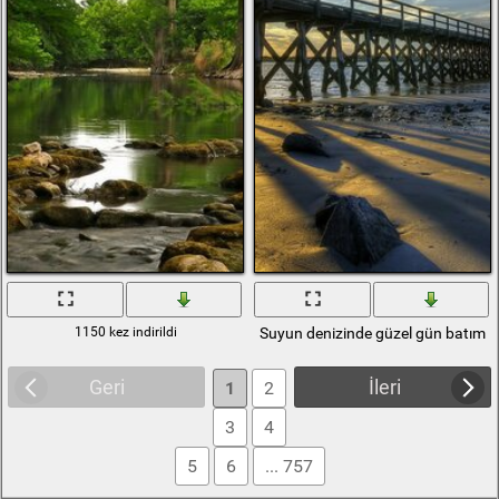
1150 kez indirildi
Suyun denizinde güzel gün batımı
Geri
İleri
1
2
3
4
5
6
... 757