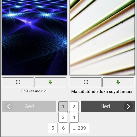
869 kez indirildi
Masaüstünde doku soyutlaması
Geri
İleri
1
2
3
4
5
6
... 289