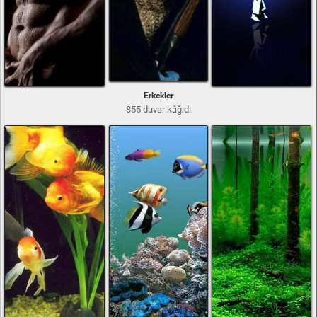
Erkekler
855 duvar kâğıdı