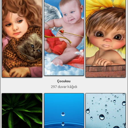
Çocuksu
297 duvar kâğıdı