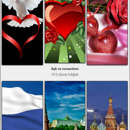
Aşk ve romantizm
912 duvar kâğıdı