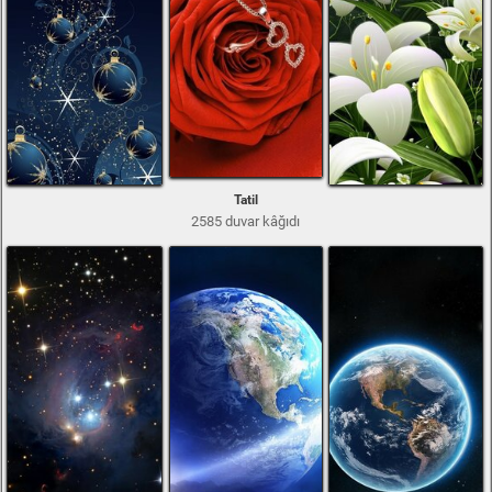
Tatil
2585 duvar kâğıdı