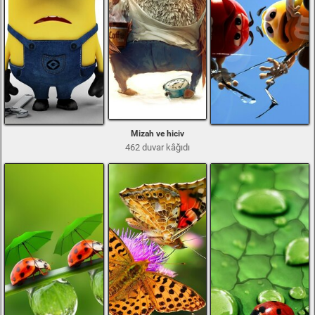
Mizah ve hiciv
462 duvar kâğıdı