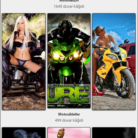
Minimalizm
1645 duvar kâğıdı
Motosikletler
499 duvar kâğıdı