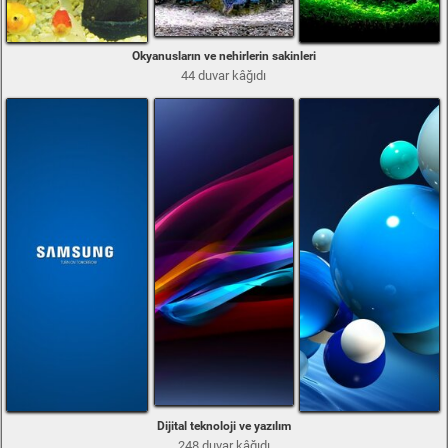
Okyanusların ve nehirlerin sakinleri
44 duvar kâğıdı
Dijital teknoloji ve yazılım
248 duvar kâğıdı