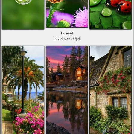
Haşarat
527 duvar kâğıdı