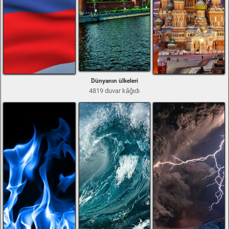
Dünyanın ülkeleri
4819 duvar kâğıdı