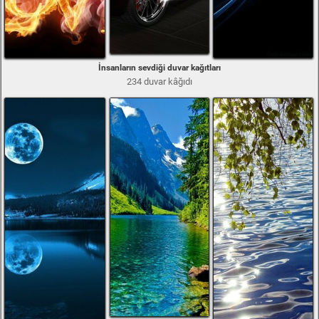
İnsanların sevdiği duvar kağıtları
234 duvar kâğıdı