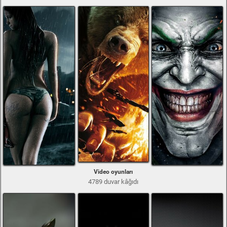
Video oyunları
4789 duvar kâğıdı