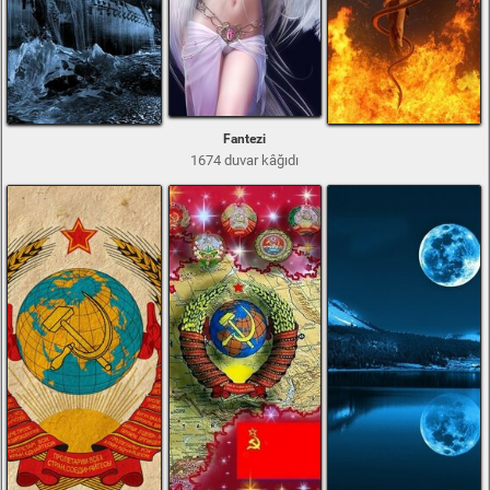
Fantezi
1674 duvar kâğıdı