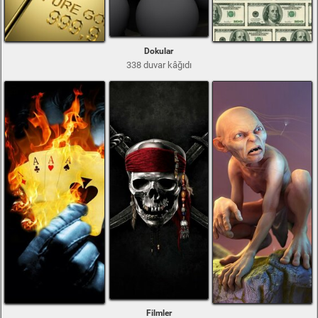
Dokular
338 duvar kâğıdı
Filmler