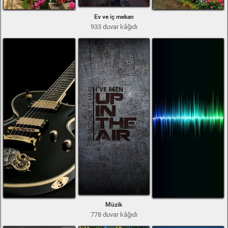
Ev ve iç mekan
933 duvar kâğıdı
Müzik
778 duvar kâğıdı