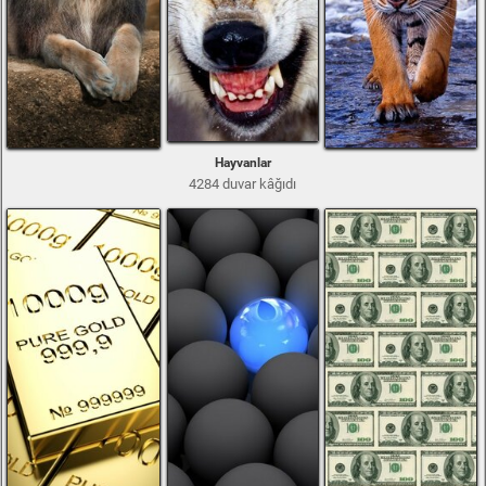
Hayvanlar
4284 duvar kâğıdı