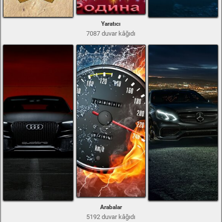
Yaratıcı
7087 duvar kâğıdı
Arabalar
5192 duvar kâğıdı