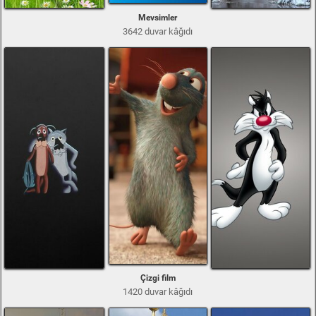
Mevsimler
3642 duvar kâğıdı
Çizgi film
1420 duvar kâğıdı