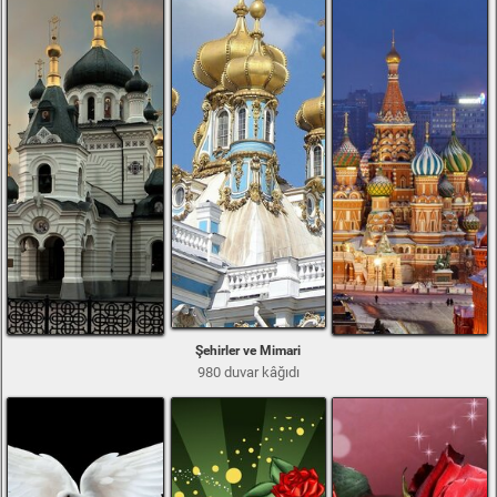
Şehirler ve Mimari
980 duvar kâğıdı