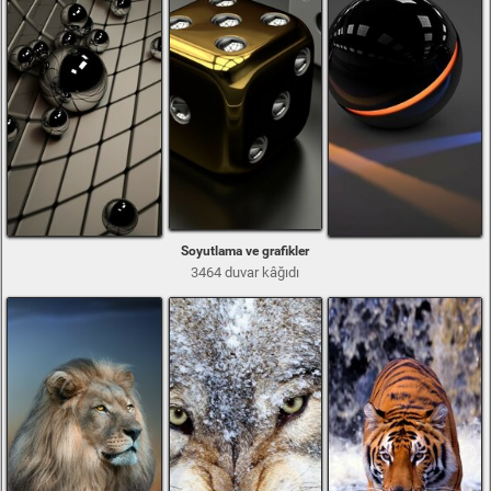
Soyutlama ve grafikler
3464 duvar kâğıdı