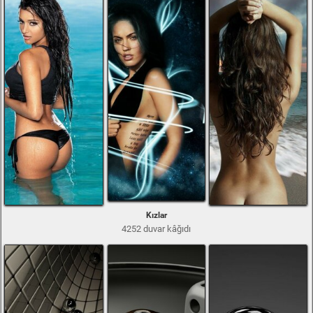
Kızlar
4252 duvar kâğıdı