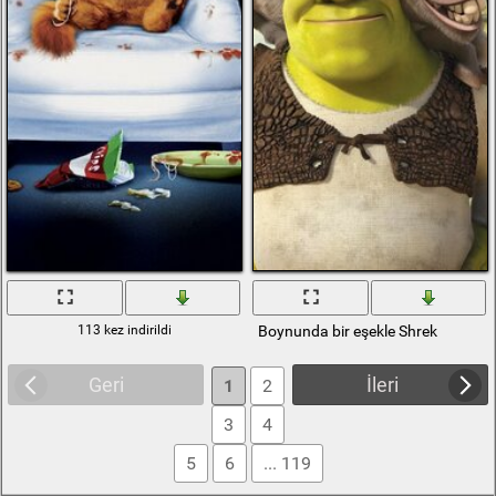
113 kez indirildi
Boynunda bir eşekle Shrek
Geri
İleri
1
2
3
4
5
6
... 119