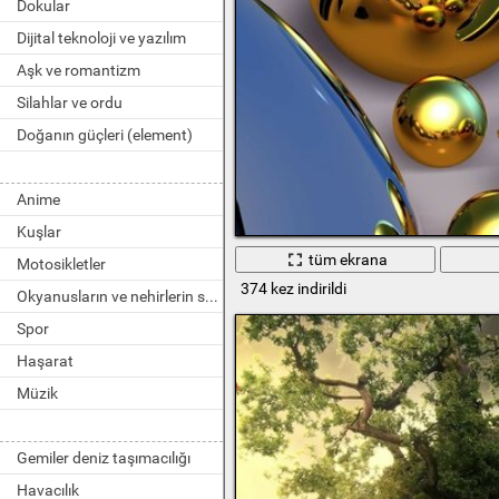
Dokular
Dijital teknoloji ve yazılım
Aşk ve romantizm
Silahlar ve ordu
Doğanın güçleri (element)
Anime
Kuşlar
tüm ekrana
Motosikletler
374 kez indirildi
Okyanusların ve nehirlerin sakinleri
Spor
Haşarat
Müzik
Gemiler deniz taşımacılığı
Havacılık