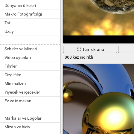
Dünyanın ülkeleri
Makro Fotoğrafçılığı
Tatil
Uzay
Şehirler ve Mimari
tüm ekrana
868 kez indirildi
Video oyunları
Filmler
Çizgi film
Minimalizm
Yiyecek ve içecekler
Ev ve iç mekan
Markalar ve Logolar
Mizah ve hiciv