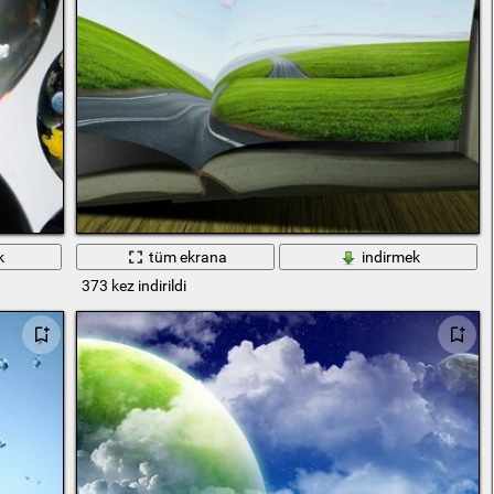
k
tüm ekrana
indirmek
373 kez indirildi