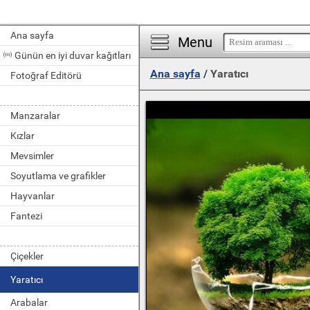
Ana sayfa
Menu
Günün en iyi duvar kağıtları
Ana sayfa
/
Yaratıcı
Fotoğraf Editörü
Manzaralar
Kızlar
Mevsimler
Soyutlama ve grafikler
Hayvanlar
Fantezi
Çiçekler
Yaratıcı
Arabalar