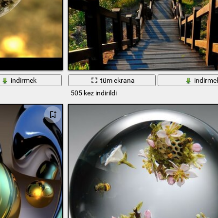
indirmek
tüm ekrana
indirme
505 kez indirildi