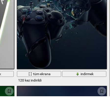
k
tüm ekrana
indirmek
120 kez indirildi