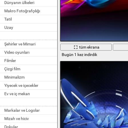
Dünyanın ülkeleri
Makro Fotoğrafçılığı
Tatil
Uzay
Şehirler ve Mimari
tüm ekrana
Video oyunları
Bugün 1 kez indirdik
Filmler
Çizgi film
Minimalizm
Yiyecek ve içecekler
Ev ve iç mekan
Markalar ve Logolar
Mizah ve hiciv
Dokular