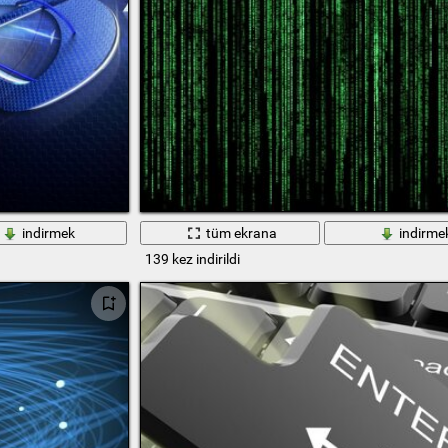
indirmek
tüm ekrana
indirme
139 kez indirildi