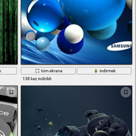
k
tüm ekrana
indirmek
138 kez indirildi