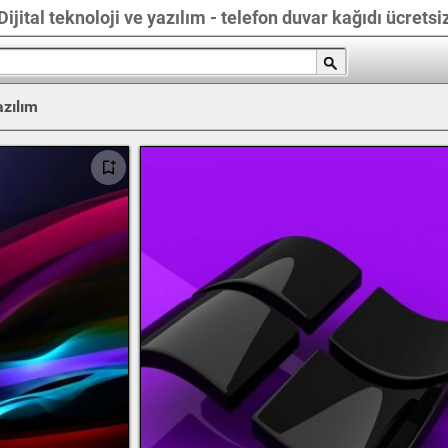
Dijital teknoloji ve yazılım - telefon duvar kağıdı ücretsi
azılım