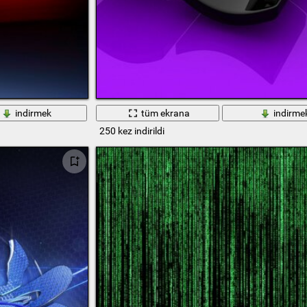
indirmek
tüm ekrana
indirme
250 kez indirildi