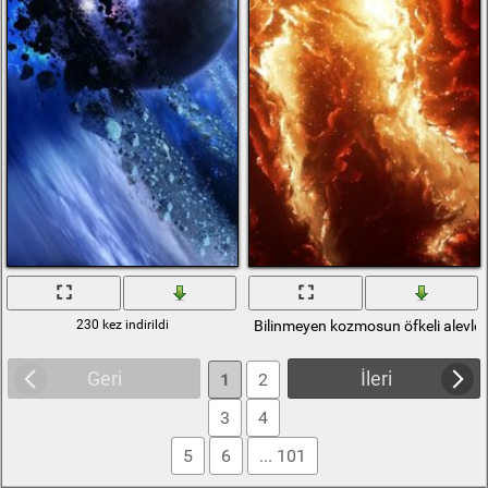
230 kez indirildi
Bilinmeyen kozmosun öfkeli alevler
Geri
İleri
1
2
3
4
5
6
... 101