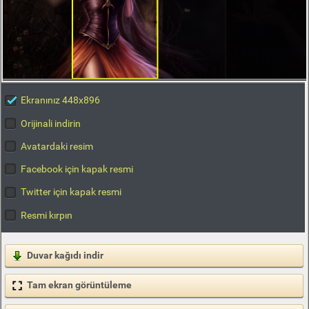
Ekranınız 448x896
Orijinali indirin
Avatardaki resim
Facebook için kapak resmi
Twitter için kapak resmi
Resmi kırpın
Duvar kağıdı indir
Tam ekran görüntüleme