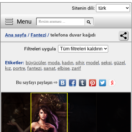
Sitenin dili:
Menu
Ana sayfa
/
Fantezi
/
telefona duvar kağıdı
Filtreleri uygula
Etiketler:
büyücüler
,
moda
,
kadın
,
sihir
,
model
,
seksi
,
güzel
,
kız
,
portre
,
fantezi
,
sanat
,
elbise
,
zarif