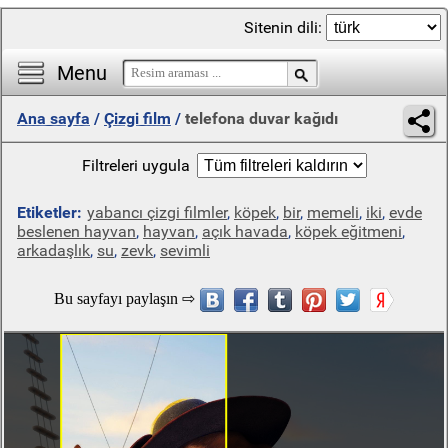
Sitenin dili:
Menu
Ana sayfa
/
Çizgi film
/
telefona duvar kağıdı
Filtreleri uygula
Etiketler:
yabancı çizgi filmler
,
köpek
,
bir
,
memeli
,
iki
,
evde
beslenen hayvan
,
hayvan
,
açık havada
,
köpek eğitmeni
,
arkadaşlık
,
su
,
zevk
,
sevimli