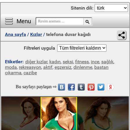
Sitenin dili:
Menu
Ana sayfa
/
Kızlar
/
telefona duvar kağıdı
Filtreleri uygula
Etiketler:
diğer kızlar
,
kadın
,
seksi
,
fitness
,
ince
,
sağlık
,
moda
,
rekreasyon
,
aktif
,
egzersiz
,
dinlenme
,
baştan
çıkarma
,
cazibe