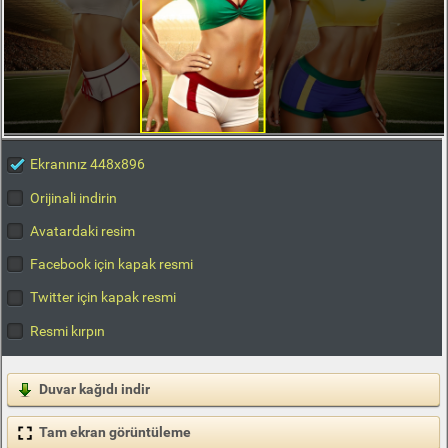
Ekranınız 448x896
Orijinali indirin
Avatardaki resim
Facebook için kapak resmi
Twitter için kapak resmi
Resmi kırpın
Duvar kağıdı indir
Tam ekran görüntüleme